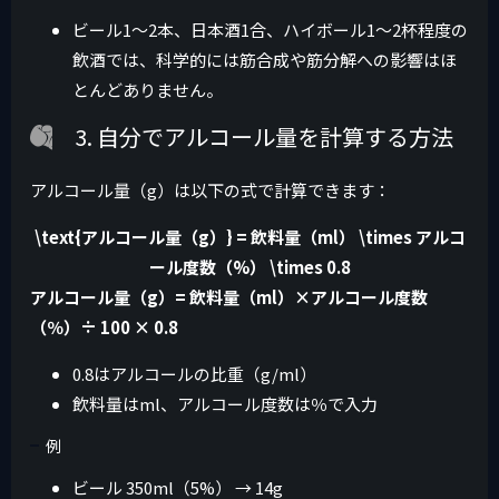
ビール1〜2本、日本酒1合、ハイボール1〜2杯程度の
飲酒では、科学的には筋合成や筋分解への影響はほ
とんどありません。
3. 自分でアルコール量を計算する方法
アルコール量（g）は以下の式で計算できます：
\text{アルコール量（g）} = 飲料量（ml） \times アルコ
ール度数（%） \times 0.8
アルコール量（
g
）
=
飲料量（
m
l
）
×
アルコール度数
（％）÷ 100 × 0.8
0.8はアルコールの比重（g/ml）
飲料量はml、アルコール度数は％で入力
例
ビール 350ml（5%） → 14g