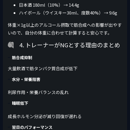
日本酒 180ml（10%） → 14.4g
ハイボール（ウイスキー30ml、度数40%） → 9.6g
体重×1g以上のアルコール摂取で筋合成への影響が出やす
いので、自分の体重に合わせて計算すると安心です。
4. トレーナーがNGとする理由のまとめ
筋合成抑制
大量飲酒で筋タンパク質合成が低下
水分・栄養阻害
利尿作用・栄養バランスの乱れ
睡眠低下
成長ホルモン分泌が減り回復が遅れる
翌日のパフォーマンス