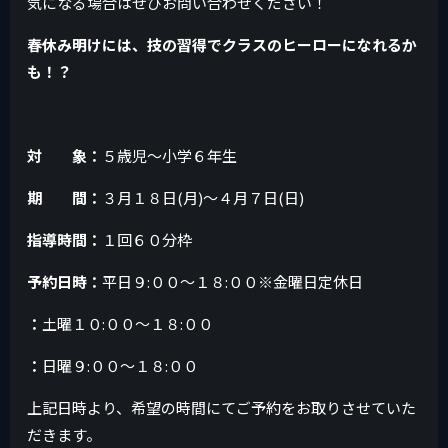
気になる場合はぜひお問い合わせください！
春休み明けには、技の習得でクラスのヒーローになれるか
も！？
対 象：
５歳児〜小学６年生
期 間：
３月１８日(月)〜４月７日(日)
指導時間：
１回６０分枠
予約日時：
平日９:００～１８:００※金曜日定休日
：
土曜１０:００～１８:００
：
日曜９:００～１８:００
上記日時より、希望の時間にてご予約をお取りさせていた
だきます。