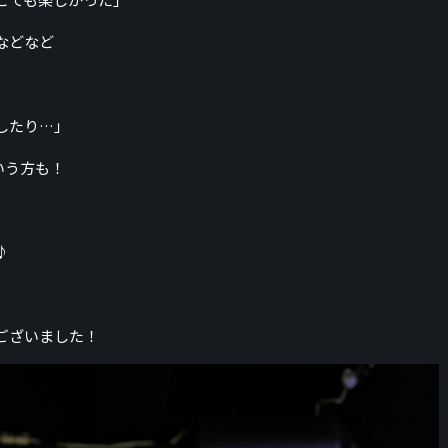
などなど
したり…」
いう方も！
♪
ございました！